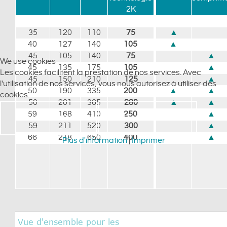
2K
35
120
110
75
▲
40
127
140
105
▲
45
105
140
75
▲
We use cookies
45
135
175
105
▲
Les cookies facilitent la prestation de nos services. Avec
45
150
210
125
▲
l'utilisation de nos services, vous nous autorisez à utiliser des
50
190
335
200
▲
▲
cookies.
50
201
365
280
▲
▲
59
168
410
250
▲
CONVENU
JE REFUSE
59
211
520
300
▲
66
218
650
400
▲
Plus d'information
|
Imprimer
Vue d'ensemble pour les