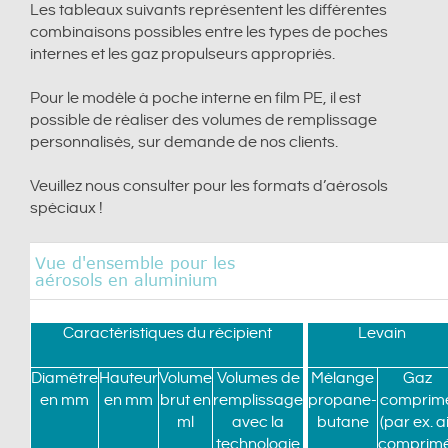
Les tableaux suivants représentent les différentes
combinaisons possibles entre les types de poches
internes et les gaz propulseurs appropriés.
Pour le modèle à poche interne en film PE, il est
possible de réaliser des volumes de remplissage
personnalisés, sur demande de nos clients.
Veuillez nous consulter pour les formats d’aérosols
spéciaux !
Vue d'ensemble pour les
aérosols en aluminium
Caractéristiques du récipient
Levain
Diamètre
Hauteur
Volume
Volumes de
Mélange
Gaz
en mm
en mm
brut en
remplissage
propane-
comprim
ml
avec la
butane
(par ex. a
technologie
comprimé