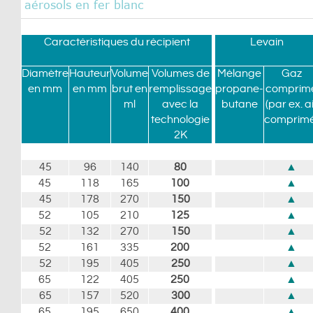
aérosols en fer blanc
Caractéristiques du récipient
Levain
Diamètre
Hauteur
Volume
Volumes de
Mélange
Gaz
en mm
en mm
brut en
remplissage
propane-
comprim
ml
avec la
butane
(par ex. a
technologie
comprimé
2K
45
96
140
80
▲
45
118
165
100
▲
45
178
270
150
▲
52
105
210
125
▲
52
132
270
150
▲
52
161
335
200
▲
52
195
405
250
▲
65
122
405
250
▲
65
157
520
300
▲
65
195
650
400
▲