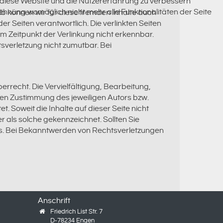
n, diese Website und die Nutzererfahrung zu verbessern
lehnung womöglich nicht mehr alle Funktionalitäten der Seite
lb können wir für diese fremden Inhalte auch
er Seiten verantwortlich. Die verlinkten Seiten
m Zeitpunkt der Verlinkung nicht erkennbar.
tsverletzung nicht zumutbar. Bei
errecht. Die Vervielfältigung, Bearbeitung,
hen Zustimmung des jeweiligen Autors bzw.
. Soweit die Inhalte auf dieser Seite nicht
r als solche gekennzeichnet. Sollten Sie
is. Bei Bekanntwerden von Rechtsverletzungen
Anschrift
Friedrich List Str. 7
D-78234 Engen