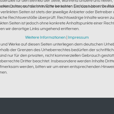
essenziell für den Betrieb der Seite, während andere uns helfe
Cookies zulassen möchten. Bitte beachten Sie, dass bei einer Ab
ten Dritter, auf deren Inhalte wir keinen Einfluss haben. Desha
rlinkten Seiten ist stets der jeweilige Anbieter oder Betreiber d
che Rechtsverstöße überprüft. Rechtswidrige Inhalte waren zu
inkten Seiten ist jedoch ohne konkrete Anhaltspunkte einer Rech
n wir derartige Links umgehend entfernen.
Weitere Informationen
|
Impressum
te und Werke auf diesen Seiten unterliegen dem deutschen Urheb
rhalb der Grenzen des Urheberrechtes bedürfen der schriftlic
ind nur für den privaten, nicht kommerziellen Gebrauch gestattet
berrechte Dritter beachtet. Insbesondere werden Inhalte Dritte
ufmerksam werden, bitten wir um einen entsprechenden Hinwe
nen.