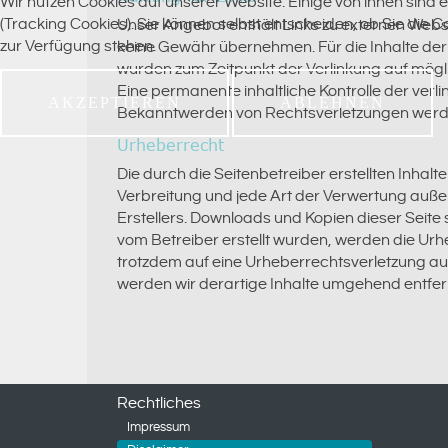
Wir nutzen Cookies auf unserer Website. Einige von ihnen sind 
(Tracking Cookies). Sie können selbst entscheiden, ob Sie die 
Unser Angebot enthält Links zu externen Websei
zur Verfügung stehen.
keine Gewähr übernehmen. Für die Inhalte der ve
wurden zum Zeitpunkt der Verlinkung auf mögli
Eine permanente inhaltliche Kontrolle der verl
AKZEPTIEREN
ABLEHNEN
Bekanntwerden von Rechtsverletzungen werde
Urheberrecht
Die durch die Seitenbetreiber erstellten Inhal
Verbreitung und jede Art der Verwertung auße
Erstellers. Downloads und Kopien dieser Seite s
vom Betreiber erstellt wurden, werden die Urhe
trotzdem auf eine Urheberrechtsverletzung a
werden wir derartige Inhalte umgehend entfer
Rechtliches
Impressum