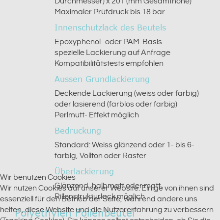
Durchmesser) x 201 (mm Gesamthöhe)
Maximaler Prüfdruck bis 18 bar
Innenschutzlack des Beutels
Epoxyphenol- oder PAM-Basis
spezielle Lackierung auf Anfrage
Kompatibilitätstests empfohlen
Aussen Grundlackierung
Deckende Lackierung (weiss oder farbig)
oder lasierend (farblos oder farbig)
Perlmutt- Effekt möglich
Bedruckung
Standard: Weiss glänzend oder 1- bis 6-
farbig, Vollton oder Raster
Überlackierung
Wir benutzen Cookies
Glänzend, halbmatt oder matt,
Wir nutzen Cookies auf unserer Website. Einige von ihnen sind
Rillenstrukturlack möglich
essenziell für den Betrieb der Seite, während andere uns
helfen, diese Website und die Nutzererfahrung zu verbessern
Polyethylen Folienbeutel