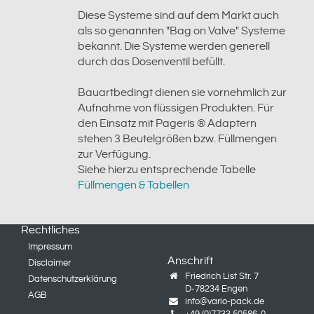
Diese Systeme sind auf dem Markt auch
als so genannten "Bag on Valve" Systeme
bekannt. Die Systeme werden generell
durch das Dosenventil befüllt.
Bauartbedingt dienen sie vornehmlich zur
Aufnahme von flüssigen Produkten. Für
den Einsatz mit Pageris ® Adaptern
stehen 3 Beutelgrößen bzw. Füllmengen
zur Verfügung.
Siehe hierzu entsprechende Tabelle
Füllmengen & Tabellen
Rechtliches
Impressum
Anschrift
Disclaimer
Friedrich List Str. 7
Datenschutzerklärung
D-78234 Engen
AGB
info@vario-pack.de