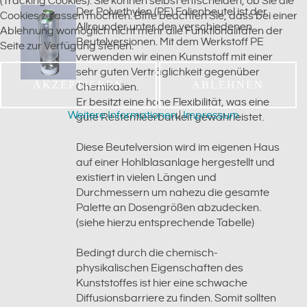
(Tracking Cookies). Sie können selbst entscheiden, ob Sie die
Der Polyethylen (PE) Folienbeutel ist der
Cookies zulassen möchten. Bitte beachten Sie, dass bei einer
Allrounder unter den verschiedenen
Ablehnung womöglich nicht mehr alle Funktionalitäten der
Beutelversionen. Mit dem Werkstoff PE
Seite zur Verfügung stehen.
verwenden wir einen Kunststoff mit einer
sehr guten Verträglichkeit gegenüber
AKZEPTIEREN
ABLEHNEN
Chemikalien.
Er besitzt eine hohe Flexibilität, was eine
Weitere Informationen
|
Impressum
gute Restentleerbarkeit gewährleistet.
Diese Beutelversion wird im eigenen Haus
auf einer Hohlblasanlage hergestellt und
existiert in vielen Längen und
Durchmessern um nahezu die gesamte
Palette an Dosengrößen abzudecken.
(siehe hierzu entsprechende Tabelle)
Bedingt durch die chemisch-
physikalischen Eigenschaften des
Kunststoffes ist hier eine schwache
Diffusionsbarriere zu finden. Somit sollten