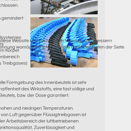
chlossen.
h gemindert
solsystemen
n, diese Website und die Nutzererfahrung zu verbessern
es
lehnung womöglich nicht mehr alle Funktionalitäten der Seite
am Körper
zenbereich
 Treibgases)
ielle Formgebung des Innenbeutels ist sehr
haffenheit des Wirkstoffs, eine fast völlige und
Beutels, bzw. der Dose garantiert.
hohen und niedrigen Temperaturen.
von Luft gegenüber Flüssigtreibgasen ist
der Arbeitsbereich der luftbetriebenen
tionsqualität, Zuverlässigkeit und