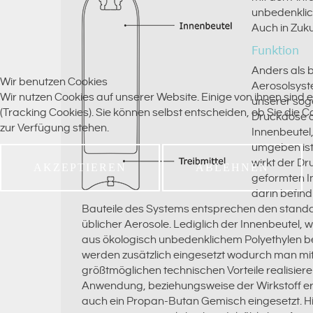
unbedenklich
Auch in Zuku
Funktion
Anders als 
Wir benutzen Cookies
Aerosolsyst
Wir nutzen Cookies auf unserer Website. Einige von ihnen sind 
unserer so
(Tracking Cookies). Sie können selbst entscheiden, ob Sie die 
Druckdose d
zur Verfügung stehen.
Innenbeutel,
umgeben ist.
wirkt der Dr
AKZEPTIEREN
ABLEHNEN
geformten I
darin befind
Bauteile des Systems entsprechen den standard
üblicher Aerosole. Lediglich der Innenbeutel, w
aus ökologisch unbedenklichem Polyethylen b
werden zusätzlich eingesetzt wodurch man mit
größtmöglichen technischen Vorteile realisier
Anwendung, beziehungsweise der Wirkstoff erfo
auch ein Propan-Butan Gemisch eingesetzt. Hi