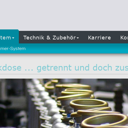
stem
Technik & Zubehör
Karriere
Ko
mer-System
dose ... getrennt und doch z