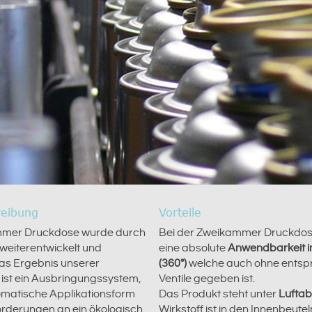
reibung
Vorteile
mmer Druckdose wurde durch
Bei der Zweikammer Druckdos
weiterentwickelt und
eine absolute
Anwendbarkeit i
Das Ergebnis unserer
(360°)
welche auch ohne ents
 ist ein Ausbringungssystem,
Ventile gegeben ist.
omatische Applikationsform
Das Produkt steht unter
Luftab
orderungen an ein ökologisch
Wirkstoff ist in den Innenbeute