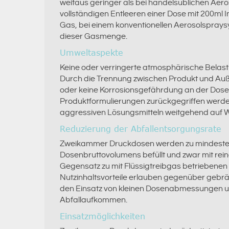
weitaus geringer als bei handelsüblichen Aer
vollständigen Entleeren einer Dose mit 200ml I
Gas, bei einem konventionellen Aerosolsprays
dieser Gasmenge.
Umweltaspekte
Keine oder verringerte atmosphärische Belast
Durch die Trennung zwischen Produkt und Auß
oder keine Korrosionsgefährdung an der Dos
Produktformulierungen zurückgegriffen werden
aggressiven Lösungsmitteln weitgehend auf Wa
Reduzierung der Abfallentsorgungsrate
Zweikammer Druckdosen werden zu mindest
Dosenbruttovolumens befüllt und zwar mit rein
Gegensatz zu mit Flüssigtreibgas betriebenen
Nutzinhaltsvorteile erlauben gegenüber gebr
den Einsatz von kleinen Dosenabmessungen u
Abfallaufkommen.
Einsatzmöglichkeiten