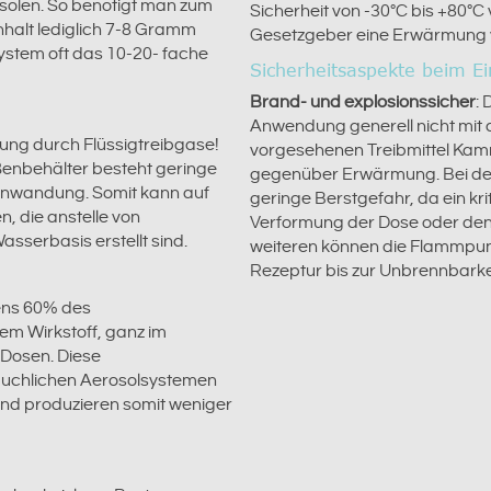
osolen. So benötigt man zum
Sicherheit von -30°C bis +80°C 
nhalt lediglich 7-8 Gramm
Gesetzgeber eine Erwärmung vo
ystem oft das 10-20- fache
Sicherheitsaspekte beim Ei
Brand- und explosionssicher
: 
Anwendung generell nicht mit a
ung durch Flüssigtreibgase!
vorgesehenen Treibmittel Kamm
enbehälter besteht geringe
gegenüber Erwärmung. Bei den
enwandung. Somit kann auf
geringe Berstgefahr, da ein kr
, die anstelle von
Verformung der Dose oder den
sserbasis erstellt sind.
weiteren können die Flammpun
Rezeptur bis zur Unbrennbarke
ens 60% des
em Wirkstoff, ganz im
 Dosen. Diese
äuchlichen Aerosolsystemen
nd produzieren somit weniger