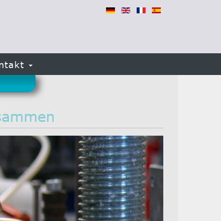
ntakt
usammen