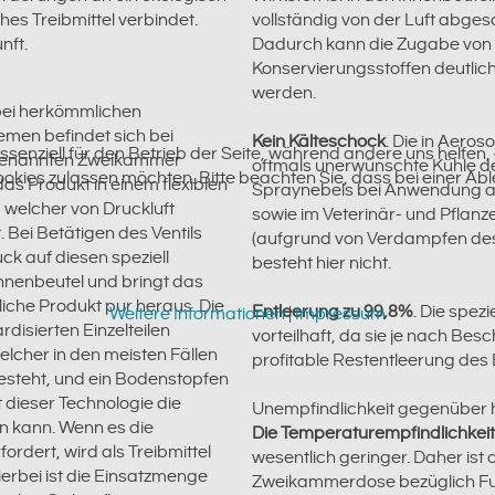
es Treibmittel verbindet.
vollständig von der Luft abges
nft.
Dadurch kann die Zugabe von
Konservierungsstoffen deutlic
werden.
bei herkömmlichen
emen befindet sich bei
Kein Kälteschock
. Die in Aero
essenziell für den Betrieb der Seite, während andere uns helfe
genannten Zweikammer
oftmals unerwünschte Kühle d
Cookies zulassen möchten. Bitte beachten Sie, dass bei einer Ab
as Produkt in einem flexiblen
Spraynebels bei Anwendung 
 welcher von Druckluft
sowie im Veterinär- und Pflan
 Bei Betätigen des Ventils
(aufgrund von Verdampfen des
uck auf diesen speziell
besteht hier nicht.
nnenbeutel und bringt das
liche Produkt pur heraus. Die
Entleerung zu 99,8%
. Die spez
Weitere Informationen
|
Impressum
isierten Einzelteilen
vorteilhaft, da sie je nach Besc
elcher in den meisten Fällen
profitable Restentleerung des 
esteht, und ein Bodenstopfen
 dieser Technologie die
Unempfindlichkeit gegenüber 
en kann. Wenn es die
Die Temperaturempfindlichkeit
rdert, wird als Treibmittel
wesentlich geringer. Daher ist 
erbei ist die Einsatzmenge
Zweikammerdose bezüglich Funk