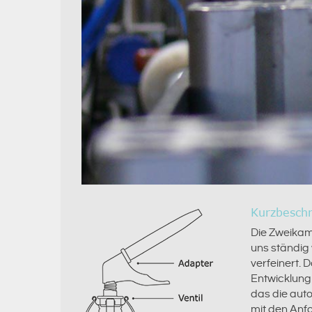
Kurzbesch
Die Zweika
uns ständig 
verfeinert. 
Entwicklung
das die aut
mit den Anf