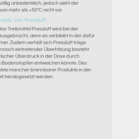
völlig unbedenklich, jedoch sieht der
n mehr als +50°C nicht vor.
nsatz von Pressluft
Das Treibmittel Pressluft wird bei der
usgebracht, denn es verbleibt in der dafür
er. Zudem verhält sich Pressluft träge
noch eintretender Überhitzung besteht
itischer Überdruck in der Dose durch
 Bodenstopfen entweichen könnte. Des
kte mancher brennbarer Produkte in der
it herabgesetzt werden.