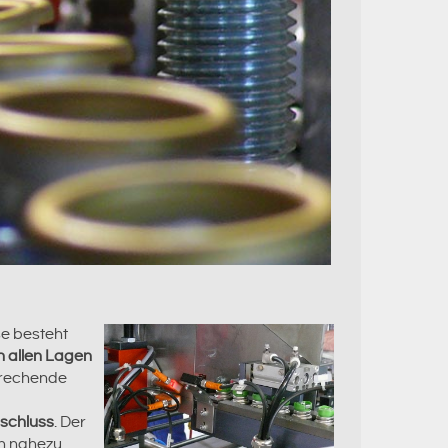
e besteht
n allen Lagen
prechende
schluss
. Der
ln nahezu